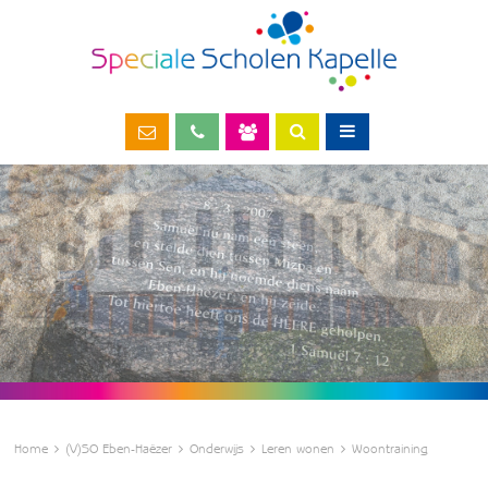
Home
(V)SO Eben-Haëzer
Onderwijs
Leren wonen
Woontraining