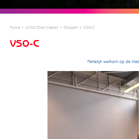
Home
(V)SO Eben-Haëzer
Groepen
VSO-C
VSO-C
Hartelijk welkom op de kl