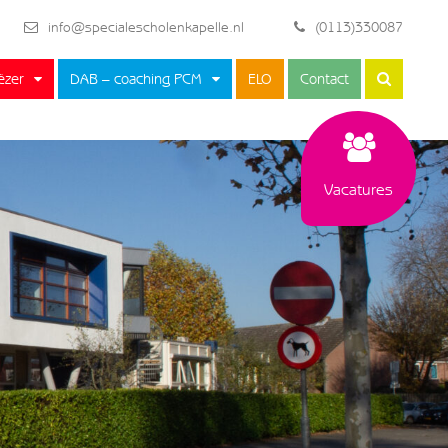
info@specialescholenkapelle.nl
(0113)330087
ëzer
DAB – coaching PCM
ELO
Contact
Vacatures