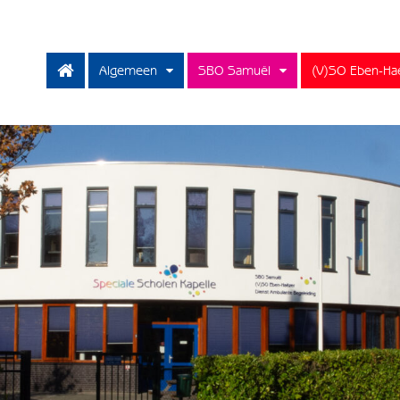
Algemeen
SBO Samuël
(V)SO Eben-Ha