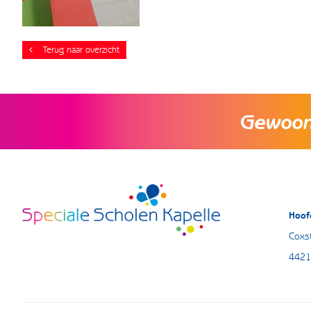
Terug naar overzicht
Gewoon 
Hoof
Coxst
4421