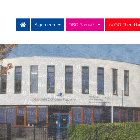
Algemeen
SBO Samuël
(V)SO Eben-Ha