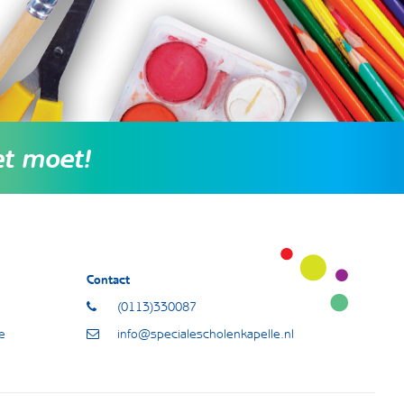
et moet!
Contact
(0113)330087
e
info@specialescholenkapelle.nl