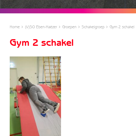
Home
(V)SO Eben-Haëzer
Groepen
Schakelgroep
Gym 2 schakel
Gym 2 schakel