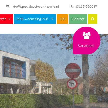
info@specialescholenkapelle.nl
(0113)330087
ëzer
DAB – coaching PCM
ELO
Contact
Vacatures