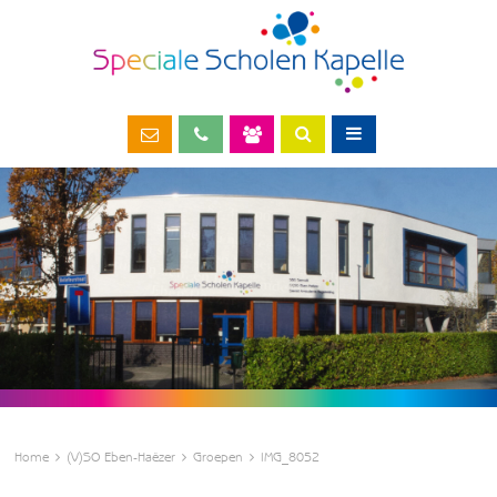
Home
(V)SO Eben-Haëzer
Groepen
IMG_8052