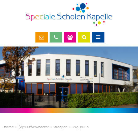
Home
(V)SO Eben-Haëzer
Groepen
IMG_8023