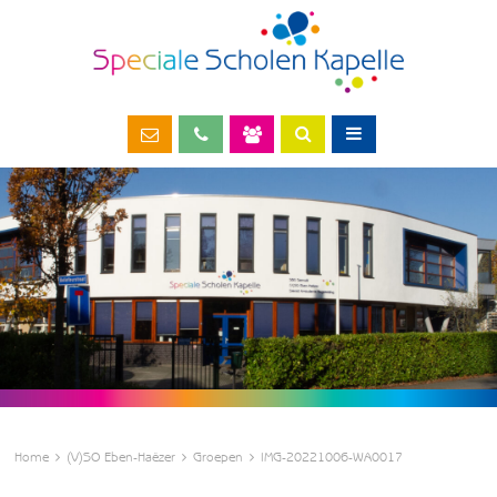
Home
(V)SO Eben-Haëzer
Groepen
IMG-20221006-WA0017