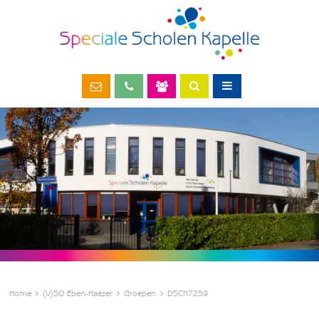
Home
(V)SO Eben-Haëzer
Groepen
DSCN7259