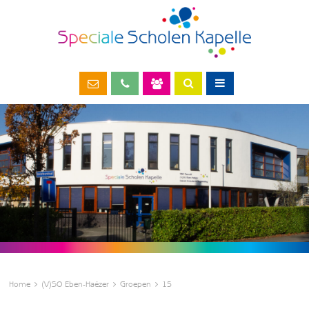
Home
(V)SO Eben-Haëzer
Groepen
15