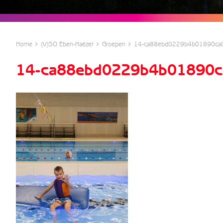
Home
(V)SO Eben-Haëzer
Groepen
14-ca88ebd0229b4b01890ca
14-ca88ebd0229b4b01890c