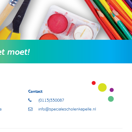
et moet!
Contact
(0113)330087
e
info@specialescholenkapelle.nl