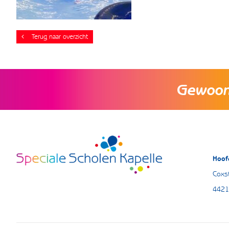
Terug naar overzicht
Gewoon 
Hoof
Coxst
4421