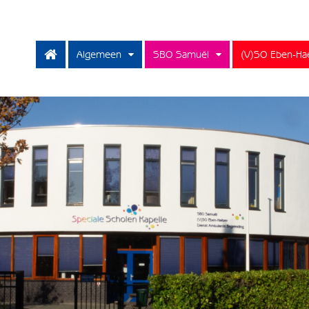
Algemeen
SBO Samuël
(V)SO Eben-Ha