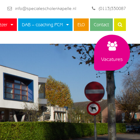
info@specialescholenkapelle.nl
(0113)330087
ëzer
DAB – coaching PCM
ELO
Contact
Vacatures