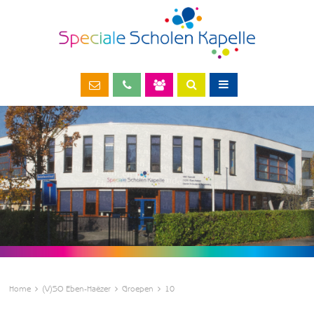
Home
(V)SO Eben-Haëzer
Groepen
10