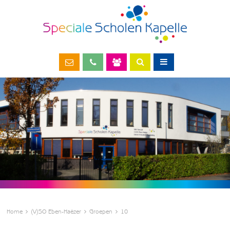
Home
(V)SO Eben-Haëzer
Groepen
10