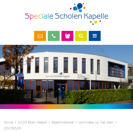
Home
(V)SO Eben-Haëzer
Beeldmateriaal
Lammetje op het plein
DSCN6526