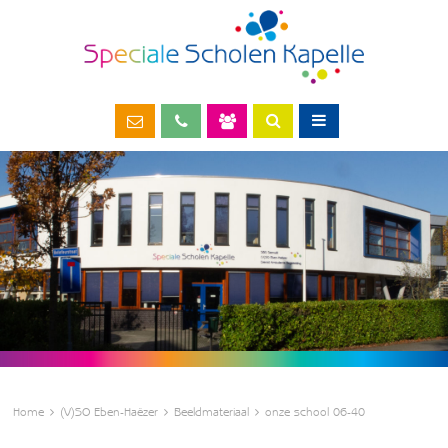
Home
(V)SO Eben-Haëzer
Beeldmateriaal
onze school 06-40