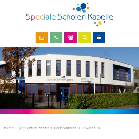
Home
(V)SO Eben-Haëzer
Beeldmateriaal
DSCN6696