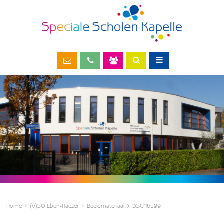
Home
(V)SO Eben-Haëzer
Beeldmateriaal
DSCN6199