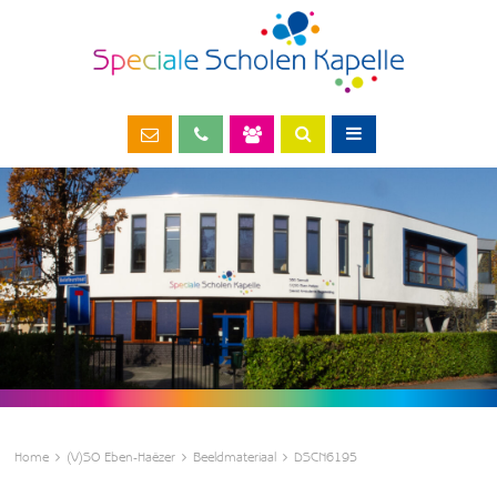
Home
(V)SO Eben-Haëzer
Beeldmateriaal
DSCN6195