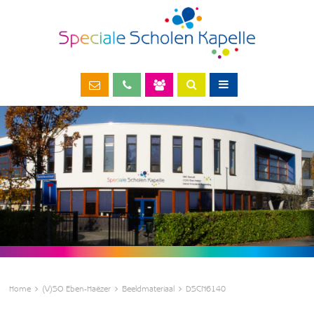
Home
(V)SO Eben-Haëzer
Beeldmateriaal
DSCN6140