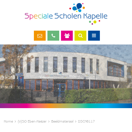
Home
(V)SO Eben-Haëzer
Beeldmateriaal
DSCN6117