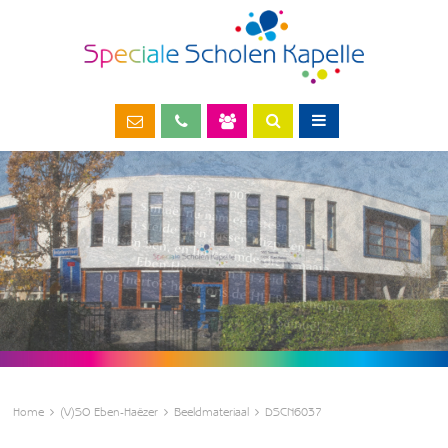
Home
(V)SO Eben-Haëzer
Beeldmateriaal
DSCN6037