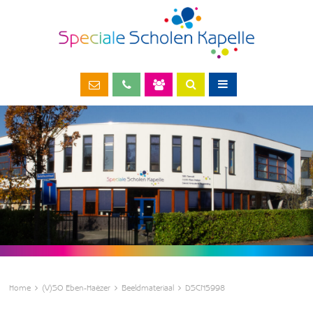
Home
(V)SO Eben-Haëzer
Beeldmateriaal
DSCN5998