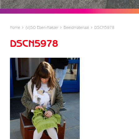
Home
(V)SO Eben-Haëzer
Beeldmateriaal
DSCN5978
DSCN5978