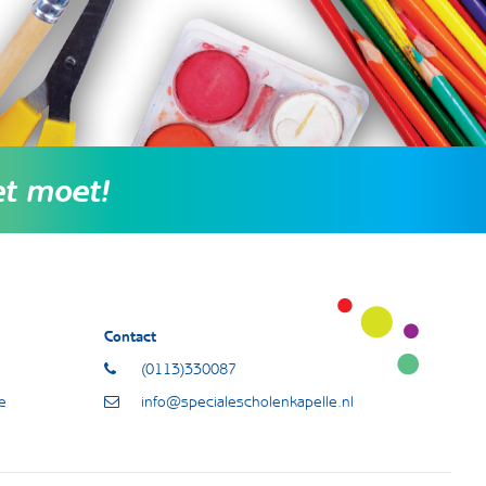
et moet!
Contact
(0113)330087
e
info@specialescholenkapelle.nl