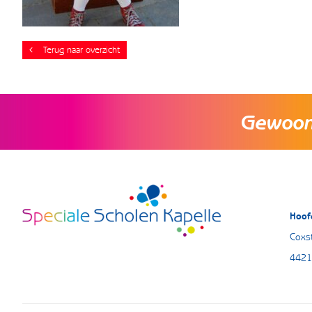
Terug naar overzicht
Gewoon 
Hoof
Coxst
4421