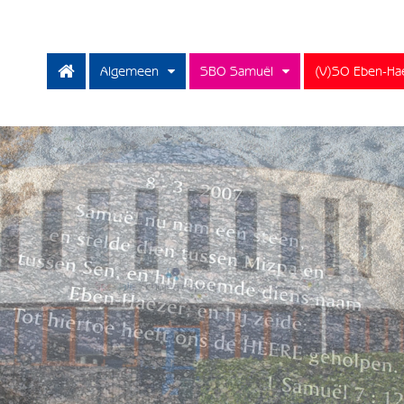
Algemeen
SBO Samuël
(V)SO Eben-Ha