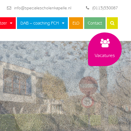
info@specialescholenkapelle.nl
(0113)330087
ëzer
DAB – coaching PCM
ELO
Contact
Vacatures