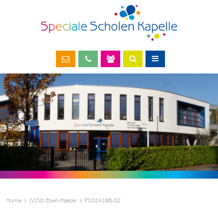
Home
(V)SO Eben-Haëzer
PC024186-02