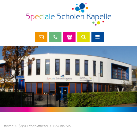
Home
(V)SO Eben-Haëzer
DSCN6296