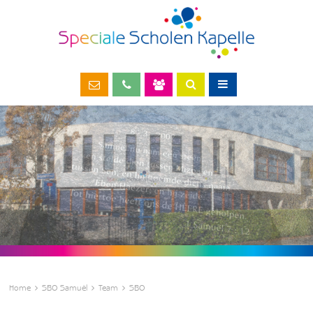
Home
SBO Samuël
Team
SBO