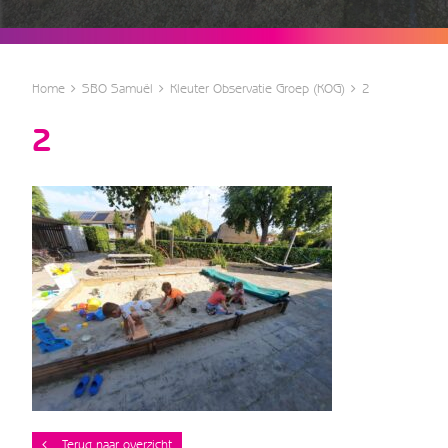
Home
SBO Samuël
Kleuter Observatie Groep (KOG)
2
2
Terug naar overzicht