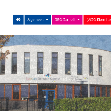
Algemeen
SBO Samuël
(V)SO Eben-Ha