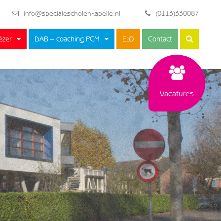
info@specialescholenkapelle.nl
(0113)330087
ëzer
DAB – coaching PCM
ELO
Contact
Vacatures