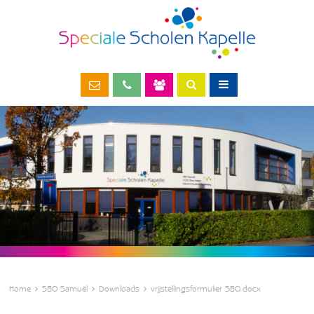
Home
SBO Samuël
Downloads
vrijstellingsformulier SBO.docx