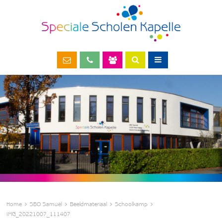
Home
SBO Samuël
Beeldmateriaal
Schoolkamp
IMG_20221007_111407