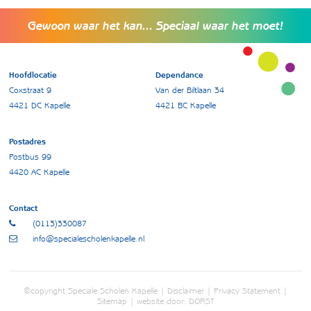
Gewoon waar het kan... Speciaal waar het moet!
Hoofdlocatie
Dependance
Coxstraat 9
Van der Biltlaan 34
4421 DC Kapelle
4421 BC Kapelle
Postadres
Postbus 99
4420 AC Kapelle
Contact
(0113)330087
info@specialescholenkapelle.nl
©copyright Speciale Scholen Kapelle |
Disclaimer
|
Privacy Statement
|
Sitemap
| website door:
DORST