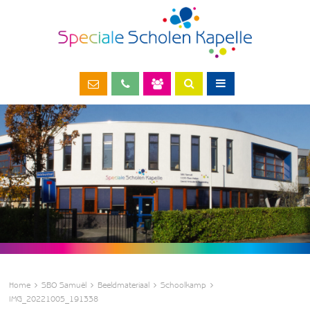
Home
SBO Samuël
Beeldmateriaal
Schoolkamp
IMG_20221005_191338