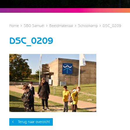
Home
SBO Samuël
Beeldmateriaal
Schoolkamp
DSC_0209
DSC_0209
Terug naar overzicht