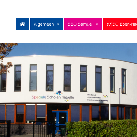
Algemeen
SBO Samuël
(V)SO Eben-Ha