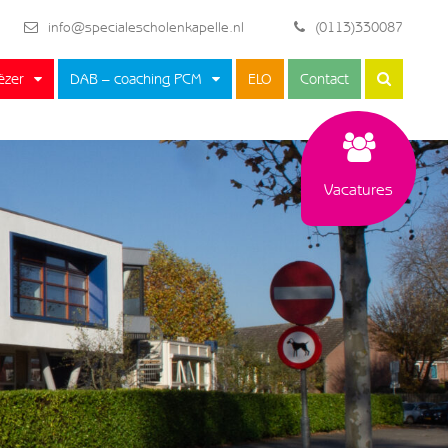
info@specialescholenkapelle.nl
(0113)330087
ëzer
DAB – coaching PCM
ELO
Contact
Vacatures