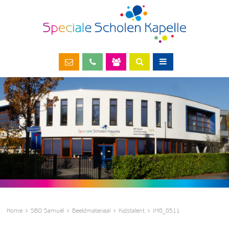
Home
SBO Samuël
Beeldmateriaal
Kidstalent
IMG_0511