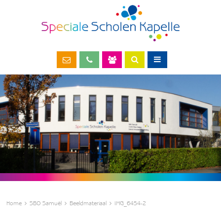
Home
SBO Samuël
Beeldmateriaal
IMG_6454-2