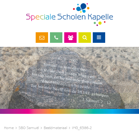
Home
SBO Samuël
Beeldmateriaal
IMG_6386-2