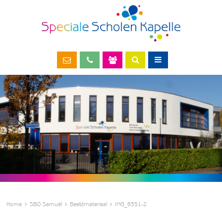
Home
SBO Samuël
Beeldmateriaal
IMG_6351-2