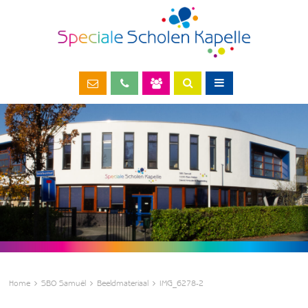
Home
SBO Samuël
Beeldmateriaal
IMG_6278-2