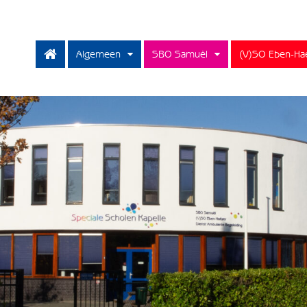
Algemeen
SBO Samuël
(V)SO Eben-Ha