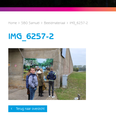
Home
SBO Samuël
Beeldmateriaal
IMG_6257-2
IMG_6257-2
Terug naar overzicht