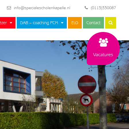
info@specialescholenkapelle.nl
(0113)330087
ëzer
DAB – coaching PCM
ELO
Contact
Vacatures