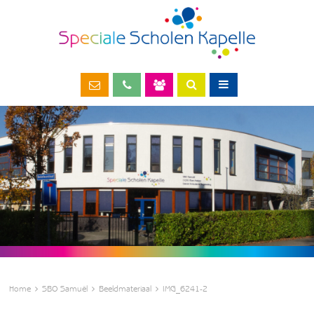
Home
SBO Samuël
Beeldmateriaal
IMG_6241-2