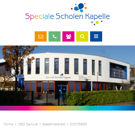
Home
SBO Samuël
Beeldmateriaal
DSCN5665