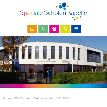
Home
SBO Samuël
Beeldmateriaal
DSCN5660