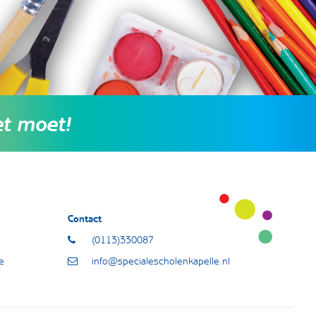
et moet!
Contact
(0113)330087
e
info@specialescholenkapelle.nl