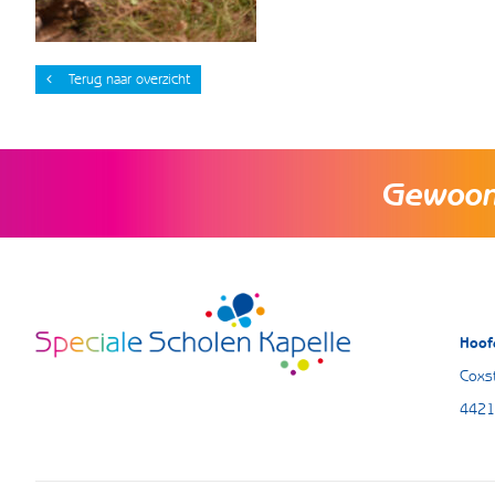
Terug naar overzicht
Gewoon 
Hoof
Coxst
4421