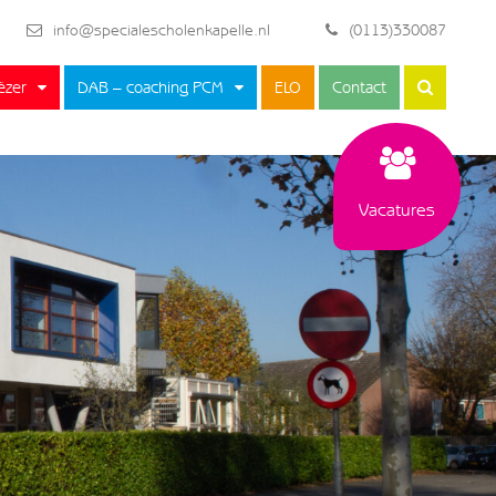
info@specialescholenkapelle.nl
(0113)330087
ëzer
DAB – coaching PCM
ELO
Contact
Vacatures