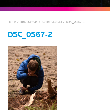
Home
SBO Samuël
Beeldmateriaal
DSC_0567-2
DSC_0567-2