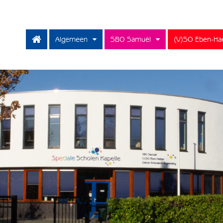
Algemeen
SBO Samuël
(V)SO Eben-Ha