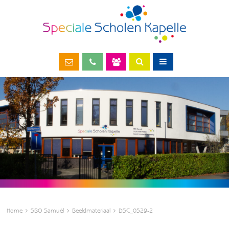
Home
SBO Samuël
Beeldmateriaal
DSC_0529-2