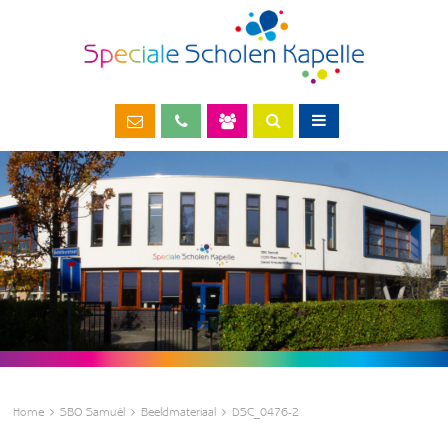
Home
SBO Samuël
Beeldmateriaal
DSC_0476-2