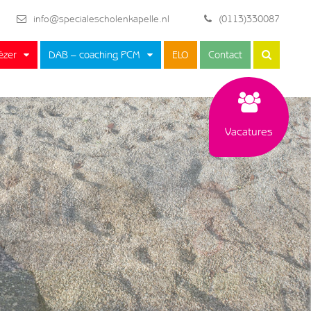
info@specialescholenkapelle.nl
(0113)330087
ëzer
DAB – coaching PCM
ELO
Contact
Vacatures