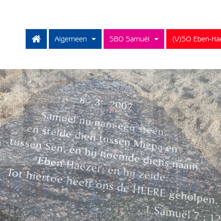
Algemeen
SBO Samuël
(V)SO Eben-Ha