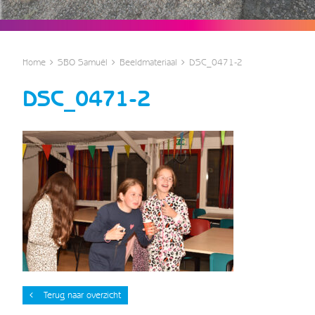
Home
SBO Samuël
Beeldmateriaal
DSC_0471-2
DSC_0471-2
Terug naar overzicht