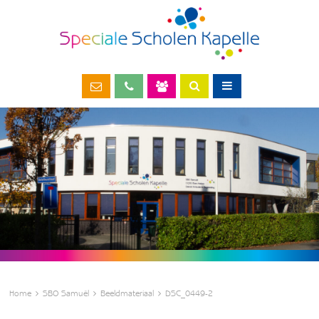
Home
SBO Samuël
Beeldmateriaal
DSC_0449-2