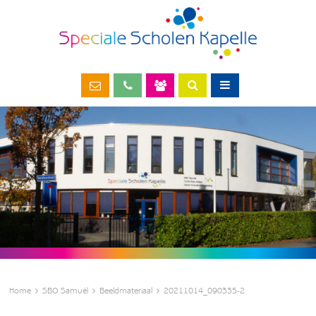
Home
SBO Samuël
Beeldmateriaal
20211014_090335-2