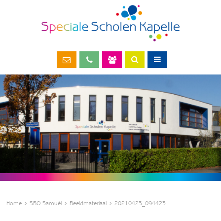
Home
SBO Samuël
Beeldmateriaal
20210423_094423