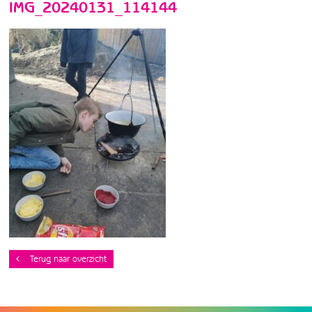
IMG_20240131_114144
Terug naar overzicht