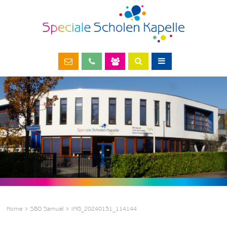
Home
SBO Samuël
IMG_20240131_114144