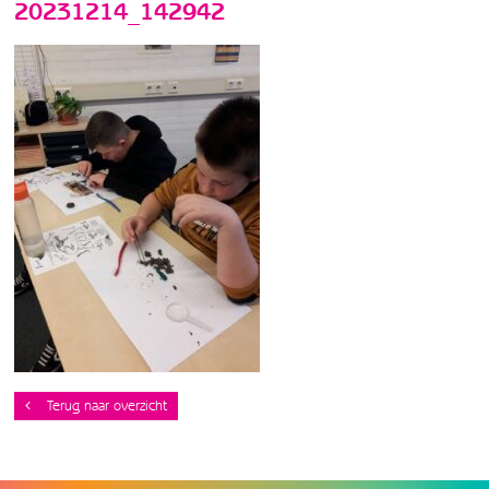
20231214_142942
Terug naar overzicht