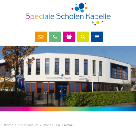
Home
SBO Samuël
20231214_142942