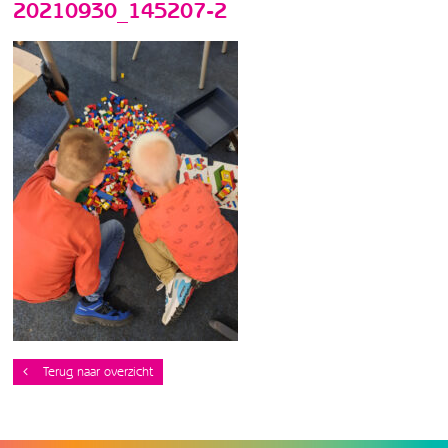
20210930_145207-2
Terug naar overzicht