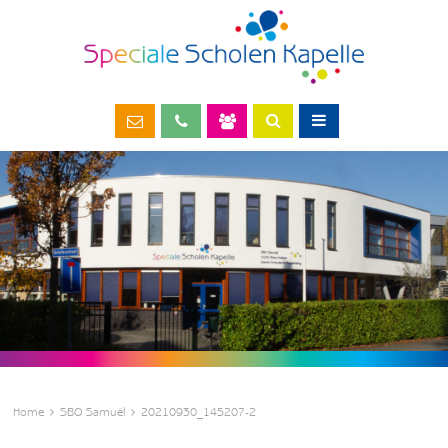
Home
SBO Samuël
20210930_145207-2