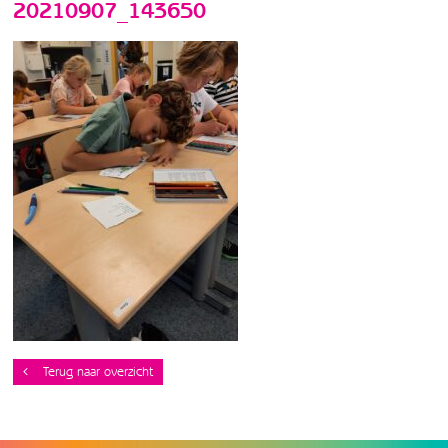
20210907_143650
Terug naar overzicht