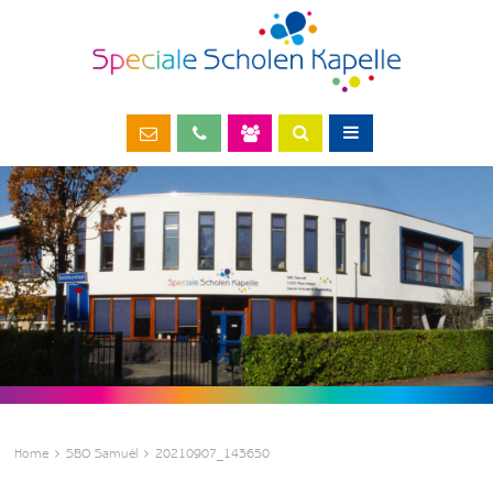
Home
SBO Samuël
20210907_143650