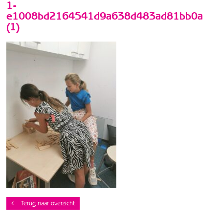
1-
e1008bd2164541d9a638d483ad81bb0a
(1)
Terug naar overzicht