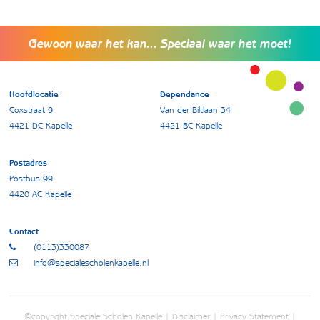
Gewoon waar het kan... Speciaal waar het moet!
Hoofdlocatie
Dependance
Coxstraat 9
Van der Biltlaan 34
4421 DC Kapelle
4421 BC Kapelle
Postadres
Postbus 99
4420 AC Kapelle
Contact
(0113)330087
info@specialescholenkapelle.nl
©copyright Speciale Scholen Kapelle |
Disclaimer
|
Privacy Statement
|