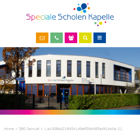
Home
SBO Samuël
1-e1008bd2164541d9a638d483ad81bb0a (1)